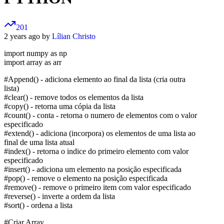
201
2 years ago by
Lílian Christo
import numpy as np
import array as arr
#Append() - adiciona elemento ao final da lista (cria outra
lista)
#clear() - remove todos os elementos da lista
#copy() - retorna uma cópia da lista
#count() - conta - retorna o numero de elementos com o valor
especificado
#extend() - adiciona (incorpora) os elementos de uma lista ao
final de uma lista atual
#index() - retorna o indice do primeiro elemento com valor
especificado
#insert() - adiciona um elemento na posição especificada
#pop() - remove o elemento na posição especificada
#remove() - remove o primeiro item com valor especificado
#reverse() - inverte a ordem da lista
#sort() - ordena a lista
#Criar Array