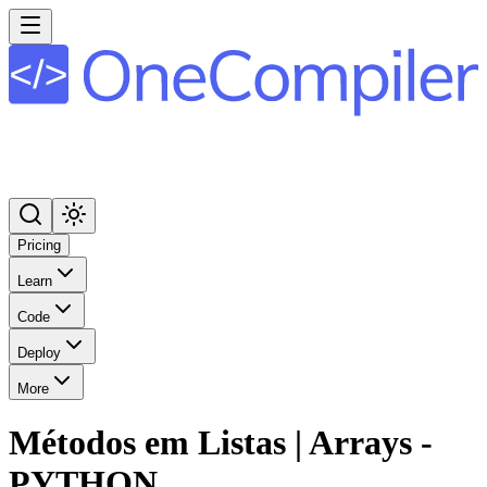
Pricing
Learn
Code
Deploy
More
Métodos em Listas | Arrays -
PYTHON