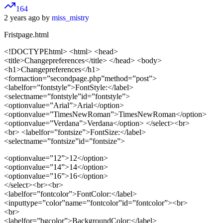
164
2 years ago by
miss_mistry
Fristpage.html
<!DOCTYPEhtml>
<html> <head>
<title>Changepreferences</title> </head> <body>
<h1>Changepreferences</h1>
<formaction=”secondpage.php”method=”post”>
<labelfor=”fontstyle”>FontStyle:</label>
<selectname=”fontstyle”id=”fontstyle”>
<optionvalue=”Arial”>Arial</option>
<optionvalue=”TimesNewRoman”>TimesNewRoman</option>
<optionvalue=”Verdana”>Verdana</option> </select><br>
<br> <labelfor=”fontsize”>FontSize:</label>
<selectname=”fontsize”id=”fontsize”>
<optionvalue=”12”>12
</option>
<optionvalue=”14”>14
</option>
<optionvalue=”16”>16
</option>
</select>
<br>
<br>
<labelfor=”fontcolor”>FontColor:
</label>
<inputtype=”color”name=”fontcolor”id=”fontcolor”>
<br>
<br>
<labelfor=”bgcolor”>BackgroundColor:
</label>