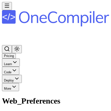
Pricing
Learn
Code
Deploy
More
Web_Preferences