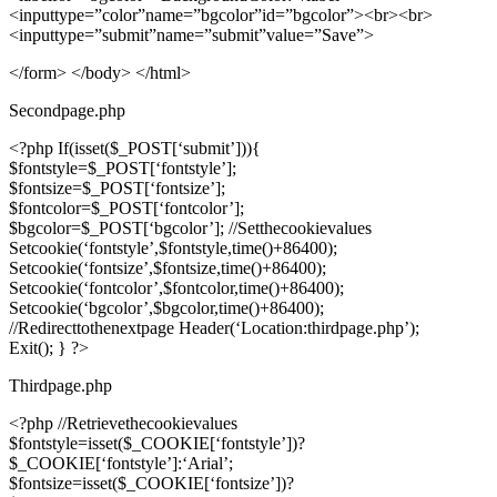
<inputtype=”color”name=”bgcolor”id=”bgcolor”>
<br>
<br>
<inputtype=”submit”name=”submit”value=”Save”>
</form> </body> </html>
Secondpage.php
<?php If(isset($_POST[‘submit’])){
$fontstyle=$_POST[‘fontstyle’];
$fontsize=$_POST[‘fontsize’];
$fontcolor=$_POST[‘fontcolor’];
$bgcolor=$_POST[‘bgcolor’]; //Setthecookievalues
Setcookie(‘fontstyle’,$fontstyle,time()+86400);
Setcookie(‘fontsize’,$fontsize,time()+86400);
Setcookie(‘fontcolor’,$fontcolor,time()+86400);
Setcookie(‘bgcolor’,$bgcolor,time()+86400);
//Redirecttothenextpage Header(‘Location:thirdpage.php’);
Exit(); } ?>
Thirdpage.php
<?php //Retrievethecookievalues
$fontstyle=isset($_COOKIE[‘fontstyle’])?
$_COOKIE[‘fontstyle’]:‘Arial’;
$fontsize=isset($_COOKIE[‘fontsize’])?