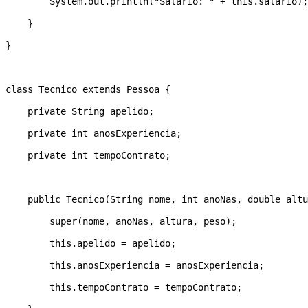
        System.out.println("Salario: " + this.salario);
    } 

} 

class Tecnico extends Pessoa { 

    private String apelido; 

    private int anosExperiencia; 

    private int tempoContrato; 

    public Tecnico(String nome, int anoNas, double altu
        super(nome, anoNas, altura, peso); 

        this.apelido = apelido; 

        this.anosExperiencia = anosExperiencia; 

        this.tempoContrato = tempoContrato; 
