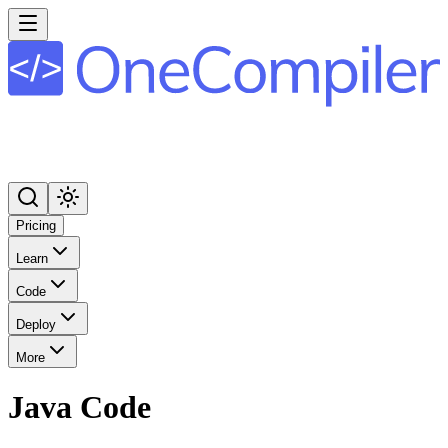
Pricing
Learn
Code
Deploy
More
Java Code