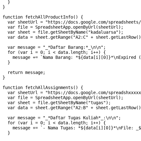
  }

}

function fetchAllProductInfo() {

  var sheetUrl = "https://docs.google.com/spreadsheets/
  var file = SpreadsheetApp.openByUrl(sheetUrl);

  var sheet = file.getSheetByName("kadaluarsa");

  var data = sheet.getRange("A2:C" + sheet.getLastRow()
  var message = "_*Daftar Barang:*_\n\n";

  for (var i = 0; i < data.length; i++) {

    message += `Nama Barang: *${data[i][0]}*\nExpired (
  }

  return message;

}

function fetchAllAssignments() {

  var sheetUrl = "https://docs.google.com/spreadshxxxxx
  var file = SpreadsheetApp.openByUrl(sheetUrl);

  var sheet = file.getSheetByName("tugas");

  var data = sheet.getRange("A2:B" + sheet.getLastRow()
  var message = "_*Daftar Tugas Kuliah*_:\n\n";

  for (var i = 0; i < data.length; i++) {

    message += `- Nama Tugas: *${data[i][0]}*\nFile: _$
  }
