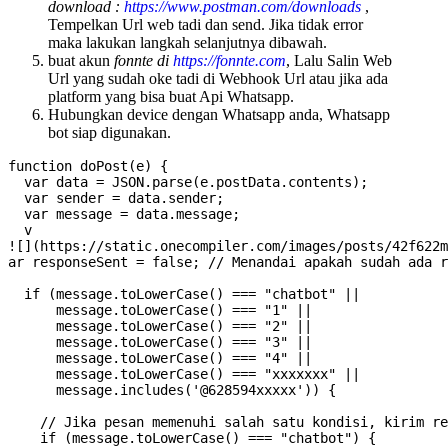
download :
https://www.postman.com/downloads
,
Tempelkan Url web tadi dan send. Jika tidak error
maka lakukan langkah selanjutnya dibawah.
buat akun
fonnte di
https://fonnte.com
, Lalu Salin Web
Url yang sudah oke tadi di Webhook Url atau jika ada
platform yang bisa buat Api Whatsapp.
Hubungkan device dengan Whatsapp anda, Whatsapp
bot siap digunakan.
function doPost(e) {

  var data = JSON.parse(e.postData.contents);

  var sender = data.sender;

  var message = data.message;

  v

![](https://static.onecompiler.com/images/posts/42f622m
ar responseSent = false; // Menandai apakah sudah ada r
  if (message.toLowerCase() === "chatbot" || 

      message.toLowerCase() === "1" ||

      message.toLowerCase() === "2" ||

      message.toLowerCase() === "3" ||

      message.toLowerCase() === "4" ||

      message.toLowerCase() === "xxxxxxx" ||

      message.includes('@628594xxxxx')) {

    // Jika pesan memenuhi salah satu kondisi, kirim re
    if (message.toLowerCase() === "chatbot") {
