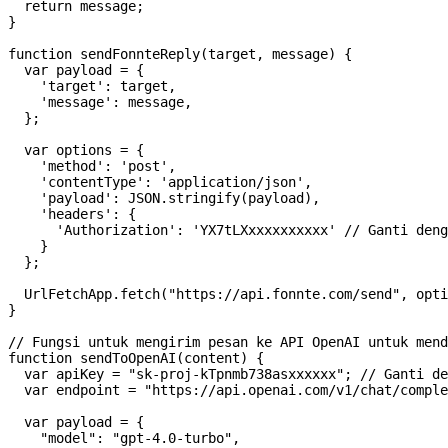
  return message;

}

function sendFonnteReply(target, message) {

  var payload = {

    'target': target,

    'message': message,

  };

  var options = {

    'method': 'post',

    'contentType': 'application/json',

    'payload': JSON.stringify(payload),

    'headers': {

      'Authorization': 'YX7tLXxxxxxxxxxx' // Ganti deng
    }

  };

  UrlFetchApp.fetch("https://api.fonnte.com/send", opti
}

// Fungsi untuk mengirim pesan ke API OpenAI untuk mend
function sendToOpenAI(content) {

  var apiKey = "sk-proj-kTpnmb738asxxxxxx"; // Ganti de
  var endpoint = "https://api.openai.com/v1/chat/comple
  var payload = {

    "model": "gpt-4.0-turbo",
