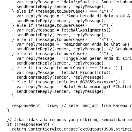
      var replyMessage = "Halo!\nSaat ini Anda terhubun
      sendFonnteReply(sender, replyMessage);

    } else if (message.toLowerCase() === "1") {

      var replyMessage = "_*Anda berada di data stok & 
      sendFonnteReply(sender, replyMessage);

    } else if (message.toLowerCase() === "2") {

      var replyMessage = fetchAllAssignments();

      sendFonnteReply(sender, replyMessage);

    } else if (message.toLowerCase() === "3") {

      var replyMessage = "Memindahkan Anda ke Chat GPT 
      sendFonnteReply(sender, replyMessage); // Gunakan
    } else if (message.toLowerCase() === "4") {

      var replyMessage = "Tinggalkan pesan Anda di sini
      sendFonnteReply(sender, replyMessage);

    } else if (message.toLowerCase() === "fauzi") {

      var replyMessage = fetchAllProductInfo();

      sendFonnteReply(sender, replyMessage);

    } else if (message.includes('@62859xxxxxxxx')) {

      var replyMessage = "Halo! Anda memanggil *Chatbot
      sendFonnteReply(sender, replyMessage);

    }

    responseSent = true; // Setel menjadi true karena r
  }

  // Jika tidak ada respons yang dikirim, kembalikan re
  if (!responseSent) {

    return ContentService.createTextOutput(JSON.stringi