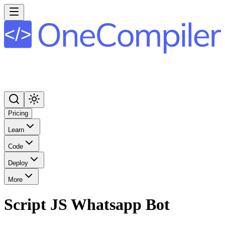
Pricing
Learn
Code
Deploy
More
Script JS Whatsapp Bot