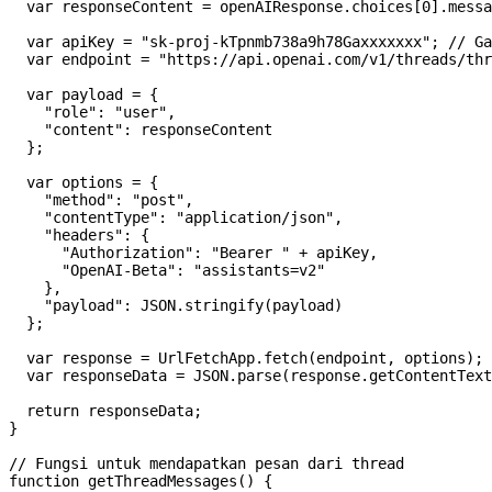
  var responseContent = openAIResponse.choices[0].messa
  var apiKey = "sk-proj-kTpnmb738a9h78Gaxxxxxxx"; // Ga
  var endpoint = "https://api.openai.com/v1/threads/thr
  var payload = {

    "role": "user",

    "content": responseContent

  };

  var options = {

    "method": "post",

    "contentType": "application/json",

    "headers": {

      "Authorization": "Bearer " + apiKey,

      "OpenAI-Beta": "assistants=v2"

    },

    "payload": JSON.stringify(payload)

  };

  var response = UrlFetchApp.fetch(endpoint, options);

  var responseData = JSON.parse(response.getContentText
  return responseData;

}

// Fungsi untuk mendapatkan pesan dari thread

function getThreadMessages() {
