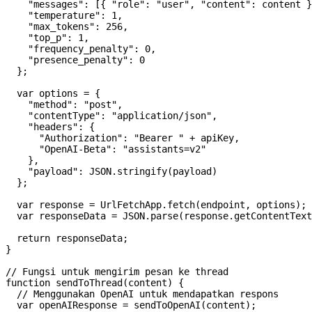
    "messages": [{ "role": "user", "content": content }
    "temperature": 1,

    "max_tokens": 256,

    "top_p": 1,

    "frequency_penalty": 0,

    "presence_penalty": 0

  };

  var options = {

    "method": "post",

    "contentType": "application/json",

    "headers": {

      "Authorization": "Bearer " + apiKey,

      "OpenAI-Beta": "assistants=v2"

    },

    "payload": JSON.stringify(payload)

  };

  var response = UrlFetchApp.fetch(endpoint, options);

  var responseData = JSON.parse(response.getContentText
  return responseData;

}

// Fungsi untuk mengirim pesan ke thread

function sendToThread(content) {

  // Menggunakan OpenAI untuk mendapatkan respons

  var openAIResponse = sendToOpenAI(content);
