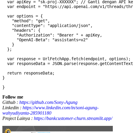
  var apiKey = "sk-proj-XXXXXX"; // Ganti dengan API ke
  var endpoint = "https://api.openai.com/v1/threads/thr
  var options = {

    "method": "get",

    "contentType": "application/json",

    "headers": {

      "Authorization": "Bearer " + apiKey,

      "OpenAI-Beta": "assistants=v2"

    }

  };

  var response = UrlFetchApp.fetch(endpoint, options);

  var responseData = JSON.parse(response.getContentText
  return responseData;

}

Follow me
Github :
https://github.com/Sony-Agung
Linkedin :
https://www.linkedin.com/in/soni-agung-
wahyudiyanta-285901180
Project Lainya :
https://bankcustomer-churn.streamlit.app/