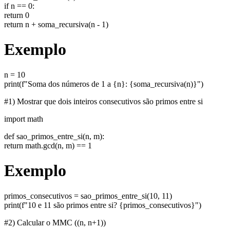
if n == 0:
return 0
return n + soma_recursiva(n - 1)
Exemplo
n = 10
print(f"Soma dos números de 1 a {n}: {soma_recursiva(n)}")
#1) Mostrar que dois inteiros consecutivos são primos entre si
import math
def sao_primos_entre_si(n, m):
return math.gcd(n, m) == 1
Exemplo
primos_consecutivos = sao_primos_entre_si(10, 11)
print(f"10 e 11 são primos entre si? {primos_consecutivos}")
#2) Calcular o MMC ((n, n+1))