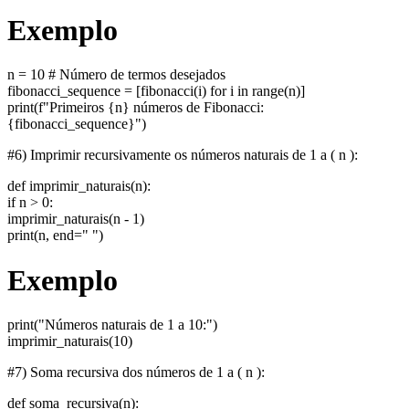
Exemplo
n = 10 # Número de termos desejados
fibonacci_sequence = [fibonacci(i) for i in range(n)]
print(f"Primeiros {n} números de Fibonacci:
{fibonacci_sequence}")
#6) Imprimir recursivamente os números naturais de 1 a ( n ):
def imprimir_naturais(n):
if n > 0:
imprimir_naturais(n - 1)
print(n, end=" ")
Exemplo
print("Números naturais de 1 a 10:")
imprimir_naturais(10)
#7) Soma recursiva dos números de 1 a ( n ):
def soma_recursiva(n):