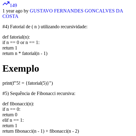
149
1 year ago by
GUSTAVO FERNANDES GONCALVES DA
COSTA
#4) Fatorial de ( n ) utilizando recursividade:
def fatorial(n):
if n == 0 or n == 1:
return 1
return n * fatorial(n - 1)
Exemplo
print(f"5! = {fatorial(5)}")
#5) Sequência de Fibonacci recursiva:
def fibonacci(n):
if n == 0:
return 0
elif n == 1:
return 1
return fibonacci(n - 1) + fibonacci(n - 2)