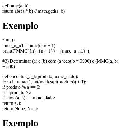
def mmc(a, b):
return abs(a * b) // math.gcd(a, b)
Exemplo
n = 10
mmc_n_n1 = mmc(n, n + 1)
print(f"MMC({n}, {n + 1}) = {mmc_n_n1}")
#3) Determinar (a) e (b) com (a \cdot b = 9900) e (MMC(a, b)
= 330)
def encontrar_a_b(produto, mmc_dado):
for a in range(1, int(math.sqrt(produto)) + 1):
if produto % a == 0:
b = produto // a
if mmc(a, b) == mmc_dado:
return a, b
return None, None
Exemplo