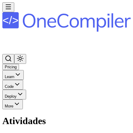
Pricing
Learn
Code
Deploy
More
Atividades