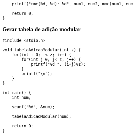
    printf("mmc(%d, %d): %d", num1, num2, mmc(num1, num
    return 0;

Gerar tabela de adição modular
#include <stdio.h>

void tabelaAdicaoModular(int z) {

    for(int i=0; i<=z; i++) {

        for(int j=0; j<=z; j++) {

            printf("%d ", (i+j)%z);

        }

        printf("\n");

    }

}

int main() {

    int num;

    scanf("%d", &num);

    tabelaAdicaoModular(num);

    return 0;
