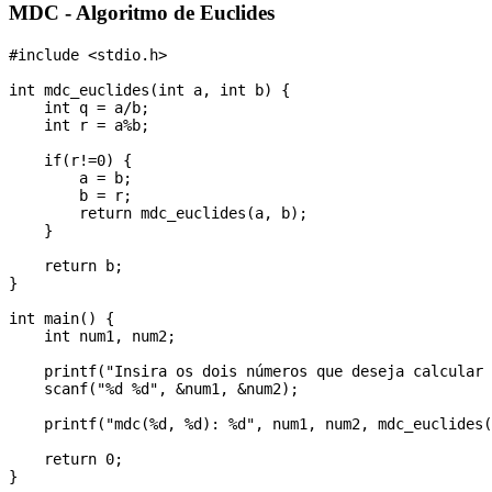
MDC - Algoritmo de Euclides
#include <stdio.h>

int mdc_euclides(int a, int b) {

    int q = a/b;

    int r = a%b;

    if(r!=0) {

        a = b;

        b = r;

        return mdc_euclides(a, b);

    }

    return b;

}

int main() {

    int num1, num2;

    printf("Insira os dois números que deseja calcular 
    scanf("%d %d", &num1, &num2);

    printf("mdc(%d, %d): %d", num1, num2, mdc_euclides(
    return 0;
