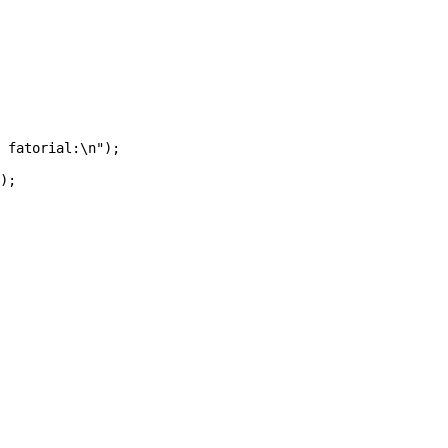
 fatorial:\n");

);
