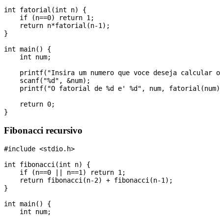
int fatorial(int n) {

    if (n==0) return 1;

    return n*fatorial(n-1);

}

int main() {

    int num;

    printf("Insira um numero que voce deseja calcular o
    scanf("%d", &num);

    printf("O fatorial de %d e' %d", num, fatorial(num)
    return 0;

Fibonacci recursivo
#include <stdio.h>

int fibonacci(int n) {

    if (n==0 || n==1) return 1;

    return fibonacci(n-2) + fibonacci(n-1);

}

int main() {

    int num;
