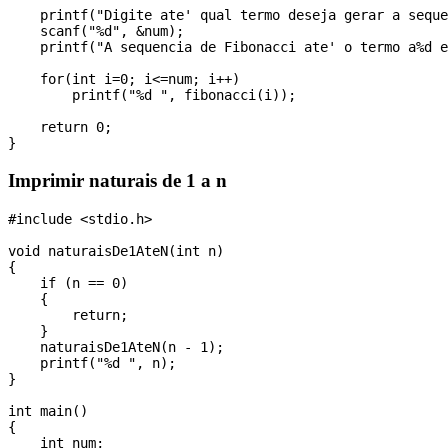
    printf("Digite ate' qual termo deseja gerar a seque
    scanf("%d", &num);

    printf("A sequencia de Fibonacci ate' o termo a%d e
    for(int i=0; i<=num; i++)

        printf("%d ", fibonacci(i));

    return 0;

Imprimir naturais de 1 a n
#include <stdio.h>

void naturaisDe1AteN(int n)

{

    if (n == 0)

    {

        return;

    }

    naturaisDe1AteN(n - 1);

    printf("%d ", n);

}

int main()

{

    int num;
