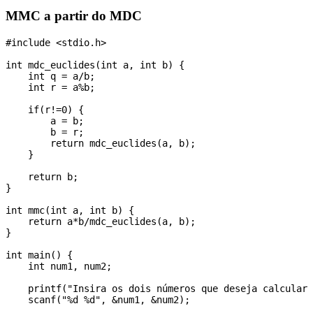
MMC a partir do MDC
#include <stdio.h>

int mdc_euclides(int a, int b) {

    int q = a/b;

    int r = a%b;

    if(r!=0) {

        a = b;

        b = r;

        return mdc_euclides(a, b);

    }

    return b;

}

int mmc(int a, int b) {

    return a*b/mdc_euclides(a, b);

}

int main() {

    int num1, num2;

    printf("Insira os dois números que deseja calcular 
    scanf("%d %d", &num1, &num2);
