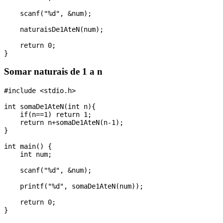
    scanf("%d", &num);

    naturaisDe1AteN(num);

    return 0;

Somar naturais de 1 a n
#include <stdio.h>

int somaDe1AteN(int n){

    if(n==1) return 1; 

    return n+somaDe1AteN(n-1);

}

int main() {

    int num;

    scanf("%d", &num);

    printf("%d", somaDe1AteN(num));

    return 0;
