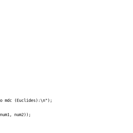
o mdc (Euclides):\n");

num1, num2));
