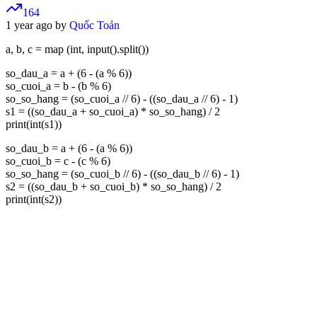
164
1 year ago by
Quốc Toản
a, b, c = map (int, input().split())
so_dau_a = a + (6 - (a % 6))
so_cuoi_a = b - (b % 6)
so_so_hang = (so_cuoi_a // 6) - ((so_dau_a // 6) - 1)
s1 = ((so_dau_a + so_cuoi_a) * so_so_hang) / 2
print(int(s1))
so_dau_b = a + (6 - (a % 6))
so_cuoi_b = c - (c % 6)
so_so_hang = (so_cuoi_b // 6) - ((so_dau_b // 6) - 1)
s2 = ((so_dau_b + so_cuoi_b) * so_so_hang) / 2
print(int(s2))