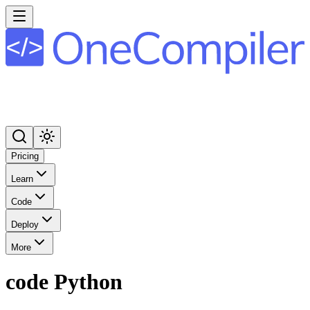
Pricing
Learn
Code
Deploy
More
code Python