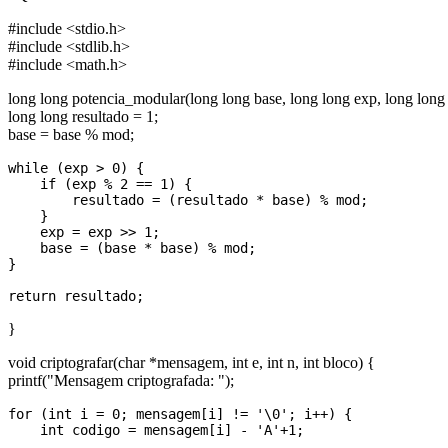
#include <stdio.h>
#include <stdlib.h>
#include <math.h>
long long potencia_modular(long long base, long long exp, long lon
long long resultado = 1;
base = base % mod;
while (exp > 0) {

    if (exp % 2 == 1) {

        resultado = (resultado * base) % mod;

    }

    exp = exp >> 1;

    base = (base * base) % mod;

}

}
void criptografar(char *mensagem, int e, int n, int bloco) {
printf("Mensagem criptografada: ");
for (int i = 0; mensagem[i] != '\0'; i++) {

    int codigo = mensagem[i] - 'A'+1;
