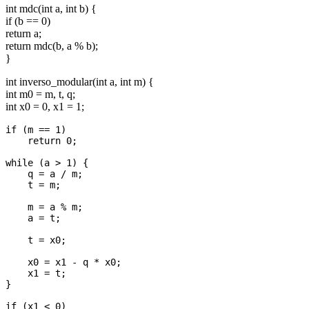
int mdc(int a, int b) {
if (b == 0)
return a;
return mdc(b, a % b);
}
int inverso_modular(int a, int m) {
int m0 = m, t, q;
int x0 = 0, x1 = 1;
if (m == 1)

    return 0;

while (a > 1) {

    q = a / m;

    t = m;

    m = a % m;

    a = t;

    t = x0;

    x0 = x1 - q * x0;

    x1 = t;

}

if (x1 < 0)
