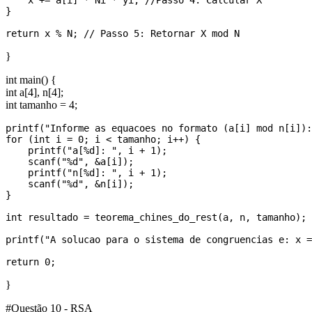
    x += a[i] * Ni * yi; //Passo 4: Calcular X

}

}
int main() {
int a[4], n[4];
int tamanho = 4;
printf("Informe as equacoes no formato (a[i] mod n[i]):
for (int i = 0; i < tamanho; i++) {

    printf("a[%d]: ", i + 1);

    scanf("%d", &a[i]);

    printf("n[%d]: ", i + 1);

    scanf("%d", &n[i]);

}

int resultado = teorema_chines_do_rest(a, n, tamanho);

printf("A solucao para o sistema de congruencias e: x =
}
#Questão 10 - RSA