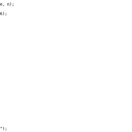
e, n);

6);

");
