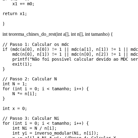
    x1 += m0;

}
int teorema_chines_do_rest(int a[], int n[], int tamanho) {
// Passo 1: Calcular os mdc 

if (mdc(a[0], n[0]) != 1 || mdc(a[1], n[1]) != 1 || mdc
    mdc(n[0], n[1]) != 1 || mdc(n[0], n[2]) != 1 || mdc
    printf("Não foi possivel calcular devido ao MDC ser
    exit(1); 

}

// Passo 2: Calcular N

int N = 1;

for (int i = 0; i < tamanho; i++) {

    N *= n[i];

}

int x = 0;

// Passo 3: Calcular Ni

for (int i = 0; i < tamanho; i++) {

    int Ni = N / n[i];

    int yi = inverso_modular(Ni, n[i]);
