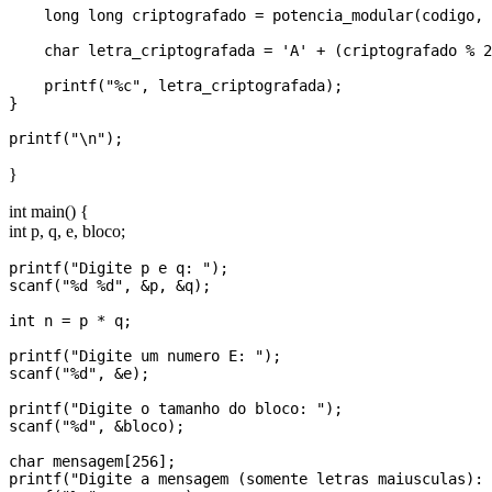
    long long criptografado = potencia_modular(codigo, 
    char letra_criptografada = 'A' + (criptografado % 2
    printf("%c", letra_criptografada);

}

}
int main() {
int p, q, e, bloco;
printf("Digite p e q: ");

scanf("%d %d", &p, &q);

int n = p * q;  

printf("Digite um numero E: ");

scanf("%d", &e);

printf("Digite o tamanho do bloco: ");

scanf("%d", &bloco);

char mensagem[256];

printf("Digite a mensagem (somente letras maiusculas): 