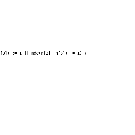
[3]) != 1 || mdc(n[2], n[3]) != 1) {
