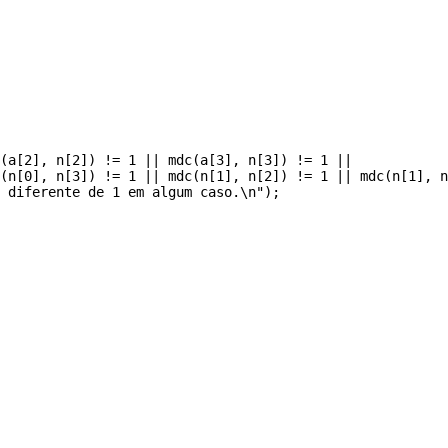
(a[2], n[2]) != 1 || mdc(a[3], n[3]) != 1 || 

(n[0], n[3]) != 1 || mdc(n[1], n[2]) != 1 || mdc(n[1], n
 diferente de 1 em algum caso.\n");
