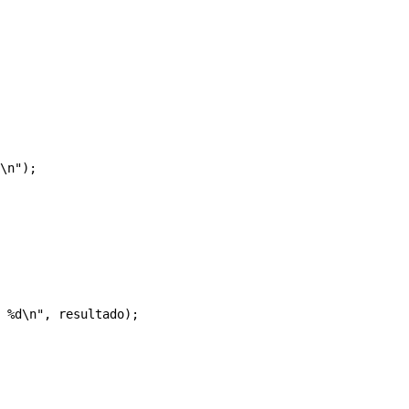
\n");

 %d\n", resultado);
