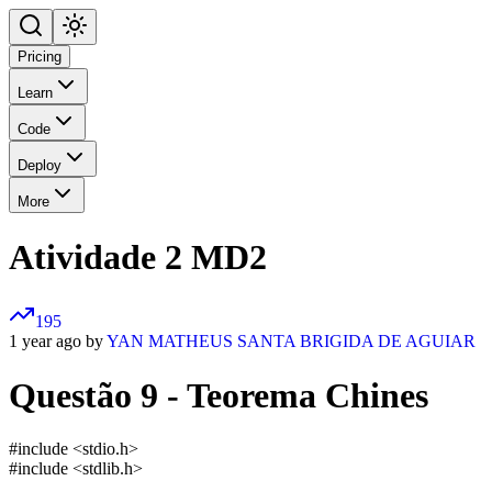
Pricing
Learn
Code
Deploy
More
Atividade 2 MD2
195
1 year ago by
YAN MATHEUS SANTA BRIGIDA DE AGUIAR
Questão 9 - Teorema Chines
#include <stdio.h>
#include <stdlib.h>