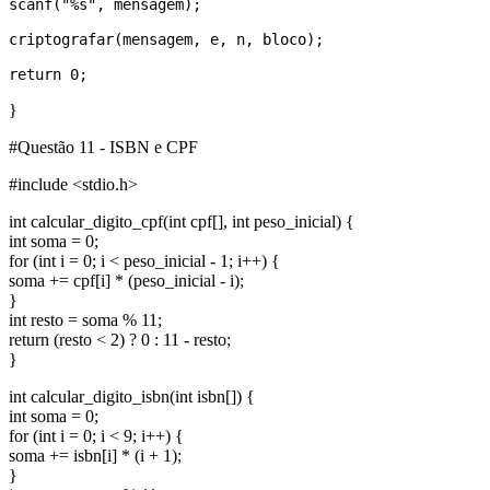
scanf("%s", mensagem);

criptografar(mensagem, e, n, bloco);

}
#Questão 11 - ISBN e CPF
#include <stdio.h>
int calcular_digito_cpf(int cpf[], int peso_inicial) {
int soma = 0;
for (int i = 0; i < peso_inicial - 1; i++) {
soma += cpf[i] * (peso_inicial - i);
}
int resto = soma % 11;
return (resto < 2) ? 0 : 11 - resto;
}
int calcular_digito_isbn(int isbn[]) {
int soma = 0;
for (int i = 0; i < 9; i++) {
soma += isbn[i] * (i + 1);
}