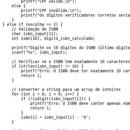
        printf("CPF válido.\n");

    else {

        printf("CPF inválido.\n");

        printf("Os dígitos verificadores corretos seria
    }

} else if (escolha == 2) {

    // Validação do ISBN

    char isbn_input[11];

    int isbn[10], digito_isbn_calculado;

    printf("Digite os 10 dígitos do ISBN (último dígito
    scanf("%s", isbn_input);

    // Verificar se o ISBN tem exatamente 10 caracteres

    if (strlen(isbn_input) != 10) {

        printf("Erro: O ISBN deve ter exatamente 10 car
        return 1;

    }

    // Converter a string para um array de inteiros

    for (int i = 0; i < 9; i++) {

        if (!isdigit(isbn_input[i])) {

            printf("Erro: O ISBN deve conter apenas núm
            return 1;

        }

        isbn[i] = isbn_input[i] - '0';

    }
