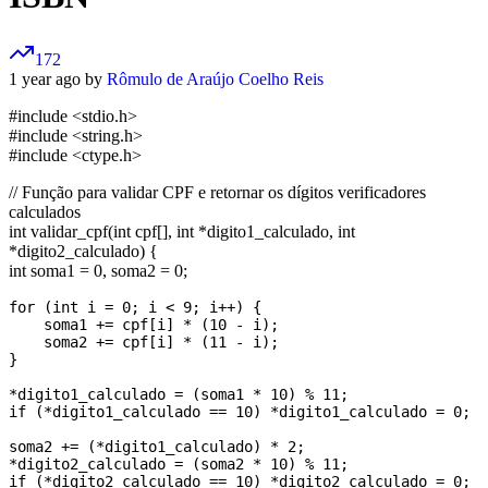
172
1 year ago by
Rômulo de Araújo Coelho Reis
#include <stdio.h>
#include <string.h>
#include <ctype.h>
// Função para validar CPF e retornar os dígitos verificadores
calculados
int validar_cpf(int cpf[], int *digito1_calculado, int
*digito2_calculado) {
int soma1 = 0, soma2 = 0;
for (int i = 0; i < 9; i++) {

    soma1 += cpf[i] * (10 - i);

    soma2 += cpf[i] * (11 - i);

}

*digito1_calculado = (soma1 * 10) % 11;

if (*digito1_calculado == 10) *digito1_calculado = 0;

soma2 += (*digito1_calculado) * 2;

*digito2_calculado = (soma2 * 10) % 11;

if (*digito2_calculado == 10) *digito2_calculado = 0;
