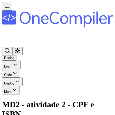
Pricing
Learn
Code
Deploy
More
MD2 - atividade 2 - CPF e
ISBN