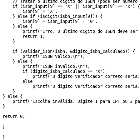
    // Tratar o último dígito do ISBN (pode ser número 
    if (isbn_input[9] == 'X' || isbn_input[9] == 'x') {

        isbn[9] = 'X';

    } else if (isdigit(isbn_input[9])) {

        isbn[9] = isbn_input[9] - '0';

    } else {

        printf("Erro: O último dígito do ISBN deve ser 
        return 1;

    }

    if (validar_isbn(isbn, &digito_isbn_calculado)) {

        printf("ISBN válido.\n");

    } else {

        printf("ISBN inválido.\n");

        if (digito_isbn_calculado == 'X')

            printf("O dígito verificador correto seria:
        else

            printf("O dígito verificador correto seria:
    }

} else {

    printf("Escolha inválida. Digite 1 para CPF ou 2 pa
}

}
}