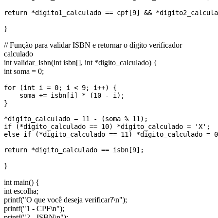
}
// Função para validar ISBN e retornar o dígito verificador
calculado
int validar_isbn(int isbn[], int *digito_calculado) {
int soma = 0;
for (int i = 0; i < 9; i++) {

    soma += isbn[i] * (10 - i);

}

*digito_calculado = 11 - (soma % 11);

if (*digito_calculado == 10) *digito_calculado = 'X';

else if (*digito_calculado == 11) *digito_calculado = 0
}
int main() {
int escolha;
printf("O que você deseja verificar?\n");
printf("1 - CPF\n");
printf("2 - ISBN\n");