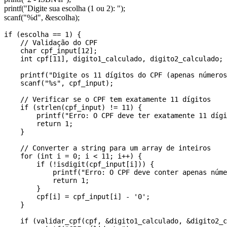
printf("Digite sua escolha (1 ou 2): ");
scanf("%d", &escolha);
if (escolha == 1) {

    // Validação do CPF

    char cpf_input[12];

    int cpf[11], digito1_calculado, digito2_calculado;

    printf("Digite os 11 dígitos do CPF (apenas números
    scanf("%s", cpf_input);

    // Verificar se o CPF tem exatamente 11 dígitos

    if (strlen(cpf_input) != 11) {

        printf("Erro: O CPF deve ter exatamente 11 dígi
        return 1;

    }

    // Converter a string para um array de inteiros

    for (int i = 0; i < 11; i++) {

        if (!isdigit(cpf_input[i])) {

            printf("Erro: O CPF deve conter apenas núme
            return 1;

        }

        cpf[i] = cpf_input[i] - '0';

    }

    if (validar_cpf(cpf, &digito1_calculado, &digito2_c