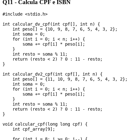
Q11 - Calcula CPF e ISBN
#include <stdio.h>

int calcular_dv_cpf(int cpf[], int n) {

    int peso[] = {10, 9, 8, 7, 6, 5, 4, 3, 2};

    int soma = 0;

    for (int i = 0; i < n; i++) {

        soma += cpf[i] * peso[i];

    }

    int resto = soma % 11;

    return (resto < 2) ? 0 : 11 - resto;

}

int calcular_dv2_cpf(int cpf[], int n) {

    int peso[] = {11, 10, 9, 8, 7, 6, 5, 4, 3, 2};

    int soma = 0;

    for (int i = 0; i < n; i++) {

        soma += cpf[i] * peso[i];

    }

    int resto = soma % 11;

    return (resto < 2) ? 0 : 11 - resto;

}

void calcular_cpf(long long cpf) {

    int cpf_array[9];

    for (int i = 8; i >= 0; i--) {
