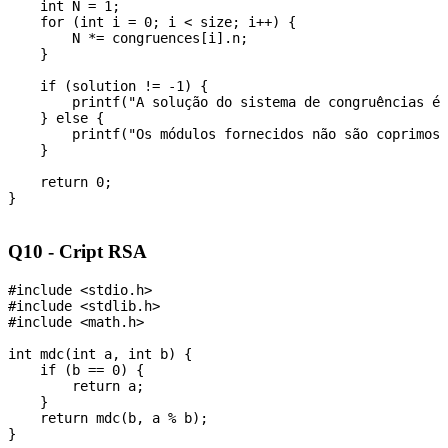
    int N = 1;

    for (int i = 0; i < size; i++) {

        N *= congruences[i].n;

    }

    if (solution != -1) {

        printf("A solução do sistema de congruências é 
    } else {

        printf("Os módulos fornecidos não são coprimos 
    }

    return 0;

}

Q10 - Cript RSA
#include <stdio.h>

#include <stdlib.h>

#include <math.h>

int mdc(int a, int b) {

    if (b == 0) {

        return a;

    }

    return mdc(b, a % b);

}
