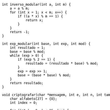
int inverso_modular(int a, int m) {

    a = a % m;

    for (int x = 1; x < m; x++) {

        if ((a * x) % m == 1) {

            return x;

        }

    }

    return -1; 

}

int exp_modular(int base, int exp, int mod) {

    int resultado = 1;

    base = base % mod;

    while (exp > 0) {

        if (exp % 2 == 1) {

            resultado = (resultado * base) % mod;

        }

        exp = exp >> 1;

        base = (base * base) % mod;

    }

    return resultado;

}

void criptografar(char *mensagem, int e, int n, int tam
    char alfabeto[27] = {0}; 

    int index = 0;
