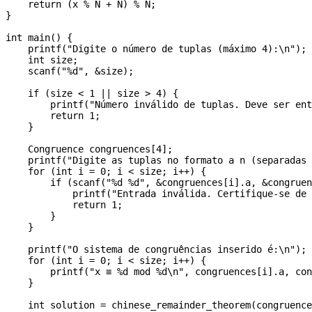
    return (x % N + N) % N;

}

int main() {

    printf("Digite o número de tuplas (máximo 4):\n");

    int size;

    scanf("%d", &size);

    if (size < 1 || size > 4) {

        printf("Número inválido de tuplas. Deve ser ent
        return 1;

    }

    Congruence congruences[4];

    printf("Digite as tuplas no formato a n (separadas 
    for (int i = 0; i < size; i++) {

        if (scanf("%d %d", &congruences[i].a, &congruen
            printf("Entrada inválida. Certifique-se de 
            return 1;

        }

    }

    printf("O sistema de congruências inserido é:\n");

    for (int i = 0; i < size; i++) {

        printf("x ≡ %d mod %d\n", congruences[i].a, con
    }

    int solution = chinese_remainder_theorem(congruence