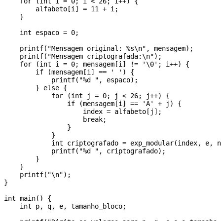
    for (int i = 0; i < 26; i++) {

        alfabeto[i] = 11 + i;

    }

    int espaco = 0;

    printf("Mensagem original: %s\n", mensagem);

    printf("Mensagem criptografada:\n");

    for (int i = 0; mensagem[i] != '\0'; i++) {

        if (mensagem[i] == ' ') {

            printf("%d ", espaco);

        } else {

            for (int j = 0; j < 26; j++) {

                if (mensagem[i] == 'A' + j) {

                    index = alfabeto[j];

                    break;

                }

            }

            int criptografado = exp_modular(index, e, n
            printf("%d ", criptografado);

        }

    }

    printf("\n");

}

int main() {

    int p, q, e, tamanho_bloco;
