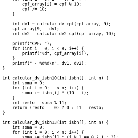
        cpf_array[i] = cpf % 10;

        cpf /= 10;

    }

    int dv1 = calcular_dv_cpf(cpf_array, 9);

    cpf_array[9] = dv1;

    int dv2 = calcular_dv2_cpf(cpf_array, 10);

    printf("CPF: ");

    for (int i = 0; i < 9; i++) {

        printf("%d", cpf_array[i]);

    }

    printf(" - %d%d\n", dv1, dv2);

}

int calcular_dv_isbn10(int isbn[], int n) {

    int soma = 0;

    for (int i = 0; i < n; i++) {

        soma += isbn[i] * (10 - i);

    }

    int resto = soma % 11;

    return (resto == 0) ? 0 : 11 - resto;

}

int calcular_dv_isbn13(int isbn[], int n) {

    int soma = 0;

    for (int i = 0; i < n; i++) {

        soma += isbn[i] * (i % 2 == 0 ? 1 : 3);
