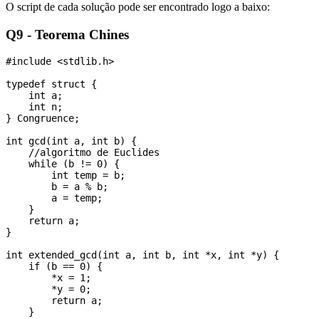
O script de cada solução pode ser encontrado logo a baixo:
Q9 - Teorema Chines
#include <stdlib.h>

typedef struct {

    int a;

    int n;

} Congruence;

int gcd(int a, int b) {

    //algoritmo de Euclides

    while (b != 0) {

        int temp = b;

        b = a % b;

        a = temp;

    }

    return a;

}

int extended_gcd(int a, int b, int *x, int *y) {

    if (b == 0) {

        *x = 1;

        *y = 0;

        return a;

    }
