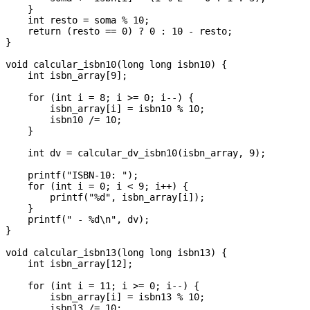
    }

    int resto = soma % 10;

    return (resto == 0) ? 0 : 10 - resto;

}

void calcular_isbn10(long long isbn10) {

    int isbn_array[9];

    for (int i = 8; i >= 0; i--) {

        isbn_array[i] = isbn10 % 10;

        isbn10 /= 10;

    }

    int dv = calcular_dv_isbn10(isbn_array, 9);

    printf("ISBN-10: ");

    for (int i = 0; i < 9; i++) {

        printf("%d", isbn_array[i]);

    }

    printf(" - %d\n", dv);

}

void calcular_isbn13(long long isbn13) {

    int isbn_array[12];

    for (int i = 11; i >= 0; i--) {

        isbn_array[i] = isbn13 % 10;

        isbn13 /= 10;
