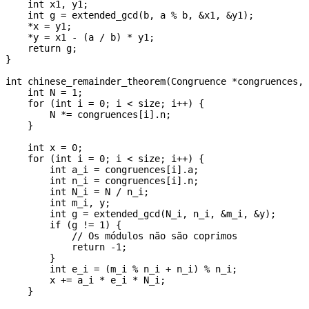
    int x1, y1;

    int g = extended_gcd(b, a % b, &x1, &y1);

    *x = y1;

    *y = x1 - (a / b) * y1;

    return g;

}

int chinese_remainder_theorem(Congruence *congruences, 
    int N = 1;

    for (int i = 0; i < size; i++) {

        N *= congruences[i].n;

    }

    int x = 0;

    for (int i = 0; i < size; i++) {

        int a_i = congruences[i].a;

        int n_i = congruences[i].n;

        int N_i = N / n_i;

        int m_i, y;

        int g = extended_gcd(N_i, n_i, &m_i, &y);

        if (g != 1) {

            // Os módulos não são coprimos

            return -1;

        }

        int e_i = (m_i % n_i + n_i) % n_i;

        x += a_i * e_i * N_i;

    }
