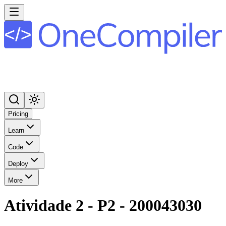
Pricing
Learn
Code
Deploy
More
Atividade 2 - P2 - 200043030