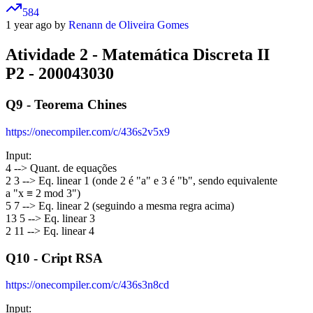
584
1 year ago by
Renann de Oliveira Gomes
Atividade 2 - Matemática Discreta II
P2 - 200043030
Q9 - Teorema Chines
https://onecompiler.com/c/436s2v5x9
Input:
4 --> Quant. de equações
2 3 --> Eq. linear 1 (onde 2 é "a" e 3 é "b", sendo equivalente
a "x ≡ 2 mod 3")
5 7 --> Eq. linear 2 (seguindo a mesma regra acima)
13 5 --> Eq. linear 3
2 11 --> Eq. linear 4
Q10 - Cript RSA
https://onecompiler.com/c/436s3n8cd
Input: