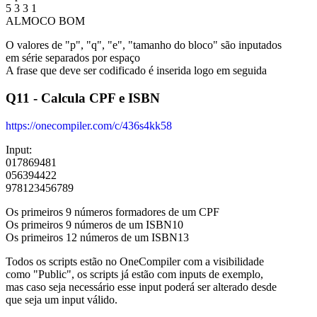
5 3 3 1
ALMOCO BOM
O valores de "p", "q", "e", "tamanho do bloco" são inputados
em série separados por espaço
A frase que deve ser codificado é inserida logo em seguida
Q11 - Calcula CPF e ISBN
https://onecompiler.com/c/436s4kk58
Input:
017869481
056394422
978123456789
Os primeiros 9 números formadores de um CPF
Os primeiros 9 números de um ISBN10
Os primeiros 12 números de um ISBN13
Todos os scripts estão no OneCompiler com a visibilidade
como "Public", os scripts já estão com inputs de exemplo,
mas caso seja necessário esse input poderá ser alterado desde
que seja um input válido.