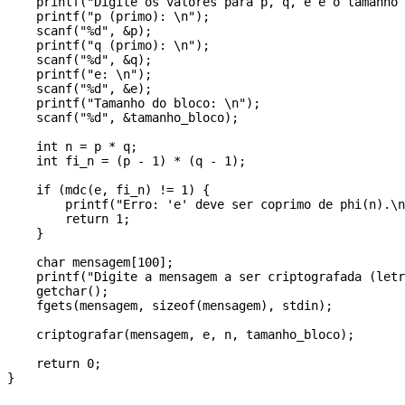
    printf("Digite os valores para p, q, e e o tamanho 
    printf("p (primo): \n");

    scanf("%d", &p);

    printf("q (primo): \n");

    scanf("%d", &q);

    printf("e: \n");

    scanf("%d", &e);

    printf("Tamanho do bloco: \n");

    scanf("%d", &tamanho_bloco);

    int n = p * q;  

    int fi_n = (p - 1) * (q - 1); 

    if (mdc(e, fi_n) != 1) {

        printf("Erro: 'e' deve ser coprimo de phi(n).\n
        return 1;

    }

    char mensagem[100];

    printf("Digite a mensagem a ser criptografada (letr
    getchar();

    fgets(mensagem, sizeof(mensagem), stdin);

    criptografar(mensagem, e, n, tamanho_bloco);

    return 0;
