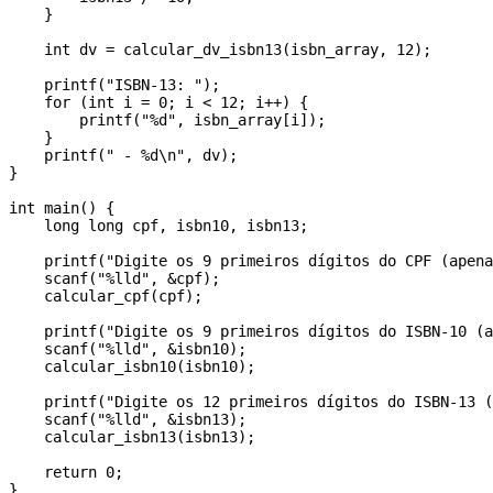
    }

    int dv = calcular_dv_isbn13(isbn_array, 12);

    printf("ISBN-13: ");

    for (int i = 0; i < 12; i++) {

        printf("%d", isbn_array[i]);

    }

    printf(" - %d\n", dv);

}

int main() {

    long long cpf, isbn10, isbn13;

    printf("Digite os 9 primeiros dígitos do CPF (apena
    scanf("%lld", &cpf);

    calcular_cpf(cpf);

    printf("Digite os 9 primeiros dígitos do ISBN-10 (a
    scanf("%lld", &isbn10);

    calcular_isbn10(isbn10);

    printf("Digite os 12 primeiros dígitos do ISBN-13 (
    scanf("%lld", &isbn13);

    calcular_isbn13(isbn13);

    return 0;

}
