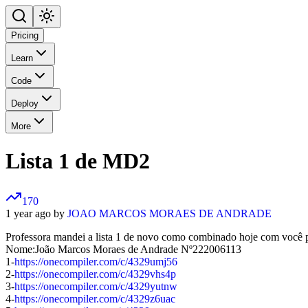
Pricing
Learn
Code
Deploy
More
Lista 1 de MD2
170
1 year ago by
JOAO MARCOS MORAES DE ANDRADE
Professora mandei a lista 1 de novo como combinado hoje com você 
Nome:João Marcos Moraes de Andrade Nº222006113
1-
https://onecompiler.com/c/4329umj56
2-
https://onecompiler.com/c/4329vhs4p
3-
https://onecompiler.com/c/4329yutnw
4-
https://onecompiler.com/c/4329z6uac