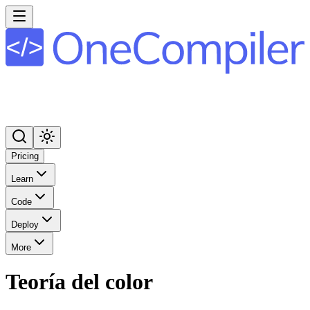
Pricing
Learn
Code
Deploy
More
Teoría del color