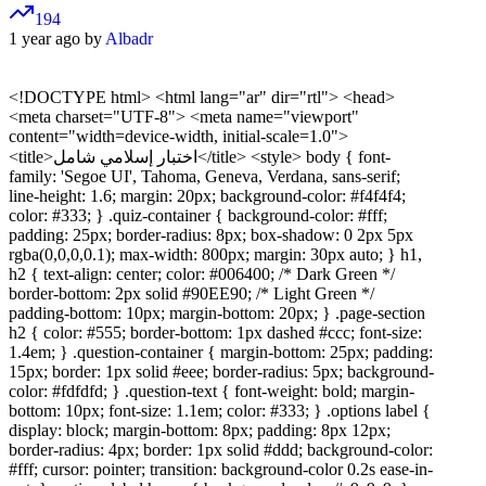
194
1 year ago by
Albadr
<!DOCTYPE html>
<html lang="ar" dir="rtl"> <head>
<meta charset="UTF-8"> <meta name="viewport"
content="width=device-width, initial-scale=1.0">
<title>اختبار إسلامي شامل</title> <style> body { font-
family: 'Segoe UI', Tahoma, Geneva, Verdana, sans-serif;
line-height: 1.6; margin: 20px; background-color: #f4f4f4;
color: #333; } .quiz-container { background-color: #fff;
padding: 25px; border-radius: 8px; box-shadow: 0 2px 5px
rgba(0,0,0,0.1); max-width: 800px; margin: 30px auto; } h1,
h2 { text-align: center; color: #006400; /* Dark Green */
border-bottom: 2px solid #90EE90; /* Light Green */
padding-bottom: 10px; margin-bottom: 20px; } .page-section
h2 { color: #555; border-bottom: 1px dashed #ccc; font-size:
1.4em; } .question-container { margin-bottom: 25px; padding:
15px; border: 1px solid #eee; border-radius: 5px; background-
color: #fdfdfd; } .question-text { font-weight: bold; margin-
bottom: 10px; font-size: 1.1em; color: #333; } .options label {
display: block; margin-bottom: 8px; padding: 8px 12px;
border-radius: 4px; border: 1px solid #ddd; background-color:
#fff; cursor: pointer; transition: background-color 0.2s ease-in-