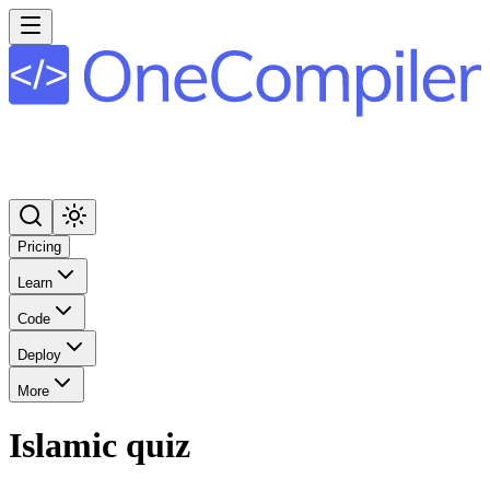
Pricing
Learn
Code
Deploy
More
Islamic quiz